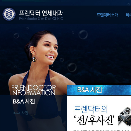
프렌닥터 소개
비
의료진소개
학회활동 갤
비수술적 체형치료?
더블레이저 아디포 지방파괴술
슬리밍 복부
B&A 사진
B&A 사진